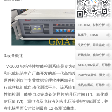
FIB-TEM、材料分析
氩离子、EBSD
失效分析、司法鉴定
近场光学、化学分析
3.设备概述
AEC-Q102认证、可靠性
TV-1000 铝箔特性智能检测系统是专为铝电解电容生产厂家
和化成铝箔生产厂商开发的新一代高精度测试解决方案，由
PCB气体腐蚀、激光
硬件检测仪与专业数据管理软件两部分组成，可单机独立运
光热电测试、可靠性
行或联机组成自动化测试平台。该系统专注于铝箔核心电气
性能检测，能够自动完成铝箔样片的升压时间 (Tr)、氧化膜
耐压值 (Vt)、漏电流及电解液闪火电压等关键指标测试，并
在电脑界面实时绘制最多 12 条测试曲线。