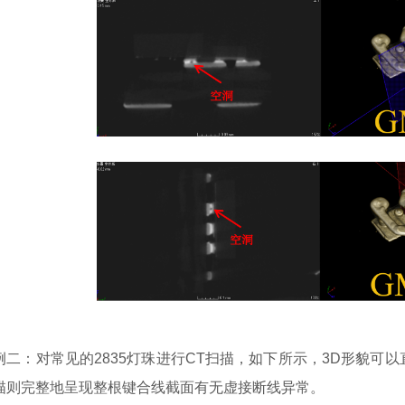
例二：对常见的2835灯珠进行CT扫描，如下所示，3D形貌可
描则完整地呈现整根键合线截面有无虚接断线异常。