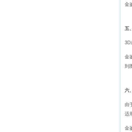
金
五
3
金
到
六
由
适
金