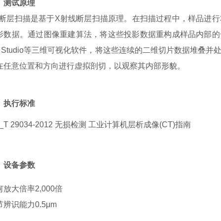
、测试原理
T断层扫描是基于X射线断层扫描原理。在扫描过程中，样品进行
影数据。通过图像重建算法，将这些投影数据重构成样品内部的
G Studio等三维可视化软件，将这些连续的二维切片数据堆叠
在任意位置和方向进行虚拟剖切，以观察其内部形貌。
、执行标准
_T 29034-2012 无损检测 工业计算机层析成像(CT)指南
、设备参数
何放大倍率2,000倍
节辨识能力0.5μm