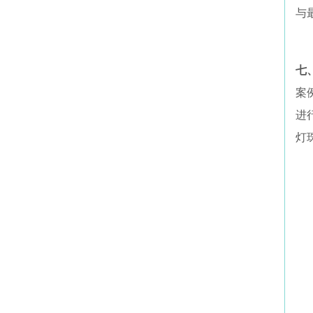
与
七
案
进
灯