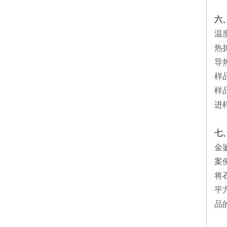
六
温度
热扩
导热
样品
样品
进
七
金
案
将
平
品