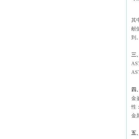
其
献
到
三
AST
A
四
金
性
金
五