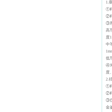
1
①
②
③
高
度
中
1m
低
④
度
2
①
②样
③
金