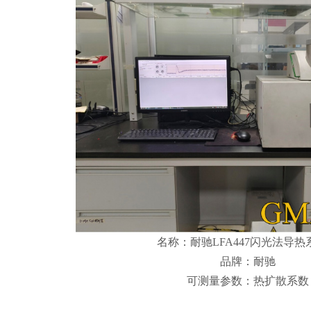
名称：耐驰LFA447闪光法导热
品牌：耐驰
可测量参数：热扩散系数