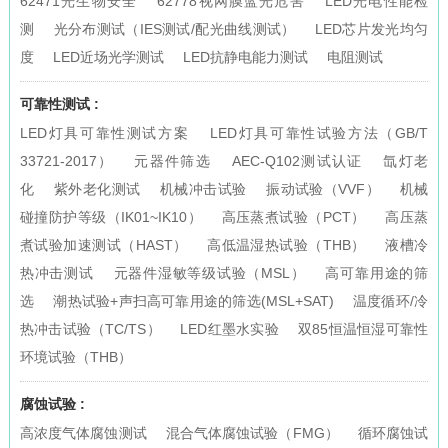
62471光生物安全
62778视网膜蓝光危害
LED光电性能检
测
光分布测试（IES测试/配光曲线测试）
LED芯片发光均匀
度
LED近场光学测试
LED抗静电能力测试
电阻测试
可靠性测试 :
LED灯具可靠性测试方案
LED灯具可靠性试验方法（GB/T
33721-2017）
元器件筛选
AEC-Q102测试认证
氙灯老
化
紫外老化测试
机械冲击试验
振动试验（VVF）
机械
碰撞防护等级（IK01~IK10）
高压蒸煮试验（PCT）
高压蒸
煮试验加速测试（HAST）
高低温湿热试验（THB）
液槽冷
热冲击测试
元器件湿敏等级试验（MSL）
高可靠用途的筛
选
潮热试验+声扫高可靠用途的筛选(MSL+SAT)
温度循环/冷
热冲击试验（TC/TS）
LED红墨水实验
双85恒温恒湿可靠性
环境试验（THB）
腐蚀试验 :
高浓度气体腐蚀测试
混合气体腐蚀试验（FMG）
循环腐蚀试