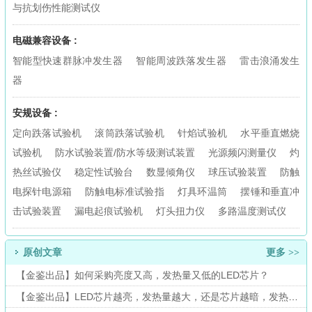
与抗划伤性能测试仪
电磁兼容设备 :
智能型快速群脉冲发生器
智能周波跌落发生器
雷击浪涌发生
器
安规设备 :
定向跌落试验机
滚筒跌落试验机
针焰试验机
水平垂直燃烧
试验机
防水试验装置/防水等级测试装置
光源频闪测量仪
灼
热丝试验仪
稳定性试验台
数显倾角仪
球压试验装置
防触
电探针电源箱
防触电标准试验指
灯具环温筒
摆锤和垂直冲
击试验装置
漏电起痕试验机
灯头扭力仪
多路温度测试仪
原创文章
更多 >>
【金鉴出品】如何采购亮度又高，发热量又低的LED芯片？
【金鉴出品】LED芯片越亮，发热量越大，还是芯片越暗，发热量越大？