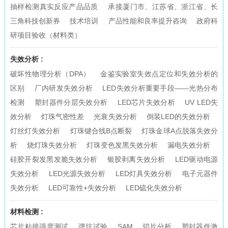
抽样检测真实反应产品品质
承接厦门市、江苏省、浙江省、长
三角科技创新券
技术培训
产品性能和良率提升咨询
政府科
研项目验收（材料类）
失效分析 :
破坏性物理分析（DPA）
金鉴实验室失效点定位和失效分析的
区别
厂内研发失效分析
LED失效分析重要手段——光热分布
检测
塑封器件分层失效分析
LED芯片失效分析
UV LED失
效分析
灯珠气密性差
光衰失效分析
倒装LED的失效分析
灯丝灯失效分析
灯珠键合线B点断裂
灯珠金球A点脱落失效分
析
烧灯珠失效分析
灯珠变色发黑失效分析
漏电失效分析
硅胶开裂发黑发脆失效分析
银胶剥离失效分析
LED驱动电源
失效分析
LED光源失效分析
LED灯具失效分析
电子元器件
失效分析
LED可靠性+失效分析
LED硫化失效分析
材料检测 :
芯片粘接强度测试
弹坑试验
SAM
切片分析
塑封器件激