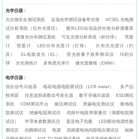
光学仪器 :
光生物安全测试系统
近场光学测试设备带光谱
VCSEL 光电测
试分析系统（红外光谱仪）
紫外LED自动温控光电分析测量系
统
显微光分布测试系统
可见光谱分析系统（积分球）
亮度
计
照度计
LED分布光度计（灯珠）
分布式光度计（灯
具）
EL电致发光（EL）
荧光粉量子效率测试仪
IS积分
球
分光测色计
多角度光泽计
微光显微镜（EMMI）
电学仪器 :
混合信号示波器
电容电感电阻测试仪（LCR meter）
多产品
校准器
任意波形函数信号发生器
数字存储示波器
ESD测试
系统
CDM测试平台
耐压测试仪
泄漏电流测试仪
接地电
阻测试仪
绝缘电阻测试仪
四探针电阻率测量仪（薄膜电阻测
试仪）
半导体参数测试仪
直流电子负载
LED驱动电源性能
测试仪
光耦测试仪
电源
高精度电池内阻电压测试仪
福禄
克网络测试仪
铝箔 TV 特性测试系统
电容器漏电测试仪