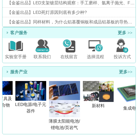
【金鉴出品】LED支架镀层结构观察：手工磨样、氩离子抛光、FIB三种方法大PK
【金鉴出品】LED死灯原因到底有多少种?
【金鉴出品】同样材料，为什么铝基覆铜板和成品铝基板的导热系数测试结果不一样？
客户服务
更多 >>
实验室手册
联系我们
在线留言
选择流程
投诉方式
服务产业
更多>>
灯具及
LED电源/电子元
合物
新材料
集成电
器件
薄膜太阳能电池/
锂电池/页岩气