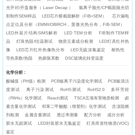
光开封/开盖服务（ Laser Decap ）
氩离子抛光/CP截面抛光切
割制作SEM样品
LED芯片横截面解析（FIB+SEM）
芯片漏电
点定位及分析（EMMI/OBIRCH，显微光热分布，FIB-SEM）
LED外延片结构SIMS解析
LED TEM分析
FIB制作TEM样
品
灯珠热阻/结温测试
物质元素成分检测
LED灯具红外热
像
LED芯片红外热像热分布
LED无硫溴氯鉴定
耐热性
导热系数/热阻
热膨胀系数
DSC玻璃化转变温度
化学分析 :
酸碱值（PH值）检测
PCB板离子污染度化学测试
PCB板清洁
度测试
离子污染测试
RoHS测试
RoHS2.0
多环芳烃
（PAHs）化学测试
Reach测试
TSCA五项有害物质检测
卤
素含量化学测试
邻苯二甲酸酯（增塑剂）化学测试
含溴阻燃
剂检测
金属含量测试
透过率测量
配方分析
成分分析
胶水无卤测试
LED封装胶水无氯鉴定
灯具挥发性物质(VOC)
鉴定