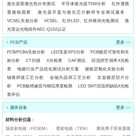
激光器显微光热分布测试
半导体激光器TEM分析
红外透视
显微镜观察
激光器开盖与激光芯片解焊专业测试服务
VCSEL失效分析
VCSEL、红外LED、红外模块光电测试
激
光雷达光电组件AEC-Q102认证
PCB产业
更多 >>
PCB/PCBA失效分析
LED支架XPS分析
PCB镀层可靠性和失
效分析
CT扫描
X光检查
CAF测试
回流焊空洞率X光检
查
电镀行业产品优化测试分析方案
镀银层氧化失效分析
锡膏焊接工艺分析
金锡共晶焊工艺分析
支架镀层切片分
析
PCB板绝缘层与铜箔厚度检测
LED SMT回流焊缺陷X光检
查评估
服务设备
更多 >>
材料分析仪器 :
场发射电镜（FESEM）
透射电镜（TEM）
聚焦离子双束显微