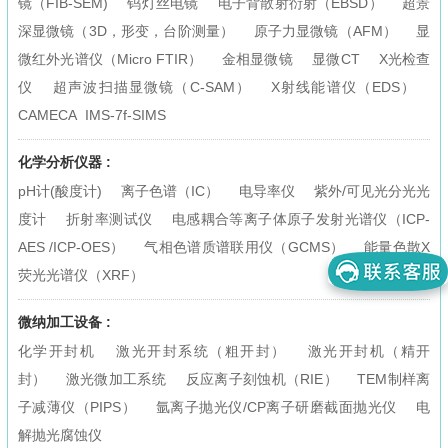
镜（FIB-SEM)
钨灯丝电镜
电子背散射衍射（EBSD）
超景
深显微镜（3D，形变，台阶测量）
原子力显微镜（AFM）
显
微红外光谱仪（Micro FTIR）
金相显微镜
显微CT
X光检查
仪
超声波扫描显微镜（C-SAM）
X射线能谱仪（EDS）
CAMECA IMS-7f-SIMS
化学分析仪器 :
pH计(酸度计)
离子色谱（IC）
电导率仪
紫外/可见光分光光
度计
折射率测试仪
电感耦合等离子体原子发射光谱仪（ICP-
AES /ICP-OES）
气相色谱质谱联用仪（GCMS）
能量色散X
荧光光谱仪（XRF）
微纳加工设备 :
化学开封机
激光开封系统（粗开封）
激光开封机（精开
封）
激光微加工系统
反应离子刻蚀机（RIE）
TEM制样离
子减薄仪（PIPS）
氩离子抛光仪/CP离子研磨截面抛光仪
电
解抛光腐蚀仪