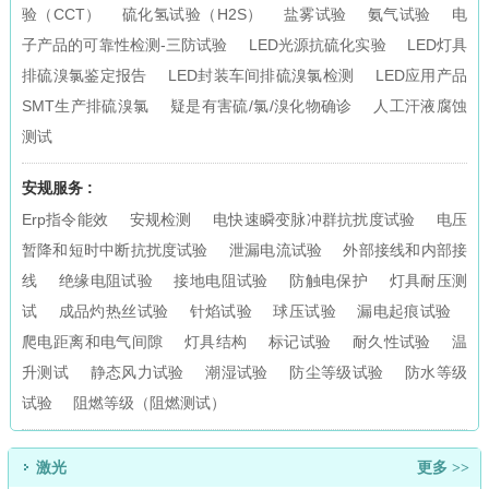
验（CCT）
硫化氢试验（H2S）
盐雾试验
氨气试验
电
子产品的可靠性检测-三防试验
LED光源抗硫化实验
LED灯具
排硫溴氯鉴定报告
LED封装车间排硫溴氯检测
LED应用产品
SMT生产排硫溴氯
疑是有害硫/氯/溴化物确诊
人工汗液腐蚀
测试
安规服务 :
Erp指令能效
安规检测
电快速瞬变脉冲群抗扰度试验
电压
暂降和短时中断抗扰度试验
泄漏电流试验
外部接线和内部接
线
绝缘电阻试验
接地电阻试验
防触电保护
灯具耐压测
试
成品灼热丝试验
针焰试验
球压试验
漏电起痕试验
爬电距离和电气间隙
灯具结构
标记试验
耐久性试验
温
升测试
静态风力试验
潮湿试验
防尘等级试验
防水等级
试验
阻燃等级（阻燃测试）
激光
更多 >>