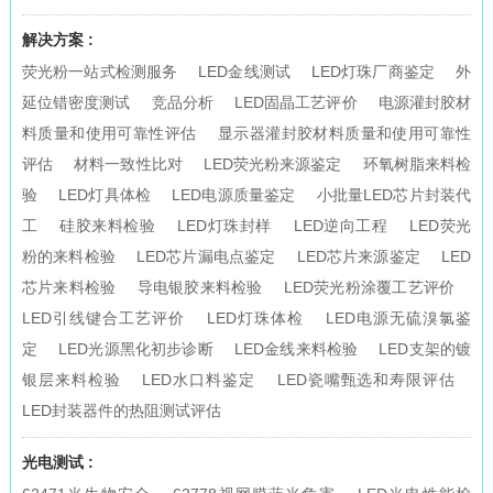
解决方案 :
荧光粉一站式检测服务
LED金线测试
LED灯珠厂商鉴定
外
延位错密度测试
竞品分析
LED固晶工艺评价
电源灌封胶材
料质量和使用可靠性评估
显示器灌封胶材料质量和使用可靠性
评估
材料一致性比对
LED荧光粉来源鉴定
环氧树脂来料检
验
LED灯具体检
LED电源质量鉴定
小批量LED芯片封装代
工
硅胶来料检验
LED灯珠封样
LED逆向工程
LED荧光
粉的来料检验
LED芯片漏电点鉴定
LED芯片来源鉴定
LED
芯片来料检验
导电银胶来料检验
LED荧光粉涂覆工艺评价
LED引线键合工艺评价
LED灯珠体检
LED电源无硫溴氯鉴
定
LED光源黑化初步诊断
LED金线来料检验
LED支架的镀
银层来料检验
LED水口料鉴定
LED瓷嘴甄选和寿限评估
LED封装器件的热阻测试评估
光电测试 :