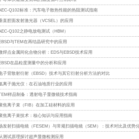
AEC-Q102标准：汽车电子散热性能的热阻测试指南
垂直腔面发射激光器（VCSEL）的应用
AEC-Q102之静电放电测试（HBM）
EBSD与TEM在再结晶研究中的应用
微焊点金属间化合物分析：EDS与EBSD技术应用
EBSD在晶粒度测量中的分析和应用
电子背散射衍射（EBSD）技术与其它衍射分析方法的对比
氩离子抛光仪：在石油地质行业的应用
TEM样品制备：透射电子显微镜技术指南
聚焦离子束（FIB）在加工硅材料的应用
聚焦离子束技术：核心知识与应用指南
场发射扫描电镜（FESEM）与常规扫描电镜（SEM）：技术对比及优势
从测试原理探讨超声显微检测应用