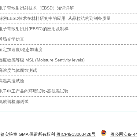
电子背散射衍射技术（EBSD）知识详解
解密EBSD技术在材料研究中的应用: 从晶粒结构到制备质量
电子背散射衍射(EBSD)的应用及制样
近场光学仿真
恒定加速度/稳态加速度
湿度敏感等级 MSL (Moisture Sentivity levels)
高浓度气体腐蚀测试
高温高湿试验
电子电工产品的环境试验-高低温试验
氦质谱检漏测试
6 金鉴实验室 GMA 保留所有权利
粤ICP备13003428号
粤公网安备 440