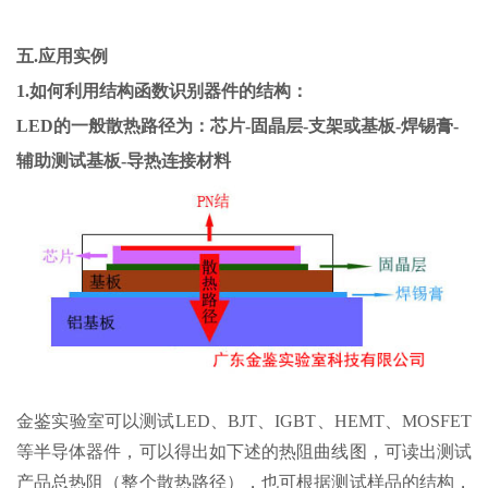
五.应用实例
1.如何利用结构函数识别器件的结构：
LED的一般散热路径为：芯片-固晶层-支架或基板-焊锡膏-
辅助测试基板-导热连接材料
金鉴实验室
可以测试
LED
、
BJT
、
IGBT
、
HEMT
、
MOSFET
等半导体器件
，可以得出如
下
述的热阻曲线图，可读出测试
产品总热阻（整个散热路径），也可根据测试样品的结构，