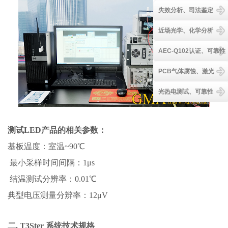
失效分析、司法鉴定
近场光学、化学分析
AEC-Q102认证、可靠性
PCB气体腐蚀、激光
光热电测试、可靠性
测试LED产品的相关参数：
基板温度：室温~90℃
最小采样时间间隔：1μs
结温测试分辨率：0.01℃
典型电压测量分辨率：12μV
二.
T3Ster
系统
技术规格