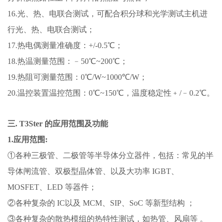
16.光、热、电联合测试，可配合积分球和光学测试主机进
行光、热、电联合测试；
17.热电偶测量准确度：+/-0.5℃；
18.热温测量范围：﹣50℃~200℃；
19.热阻可测量范围：0℃/W~1000℃/W；
20.温控装置温控范围：0℃~150℃，温度稳定性﹢/﹣0.2℃。
三.
T3Ster
的应用范围及功能
1
.应用范围
:
①各种三极管、二极管等半导体分立器件，包括：常见的半
导体闸流管、双极型晶体管、以及大功率 IGBT、
MOSFET、LED 等器件；
②各种复杂的 IC以及 MCM、SIP、SoC 等新型结构 ；
③各种复杂的散热模组的热特性测试，如热管、风扇等 。