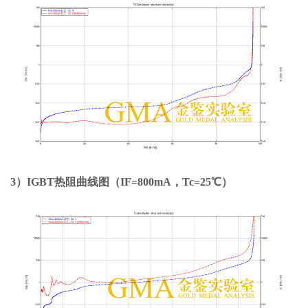
3）IGBT热阻曲线图（IF=800mA，Tc=25℃）