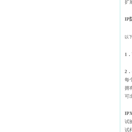
扩
I
以下
1
2
每
拥
可
IP
试
试