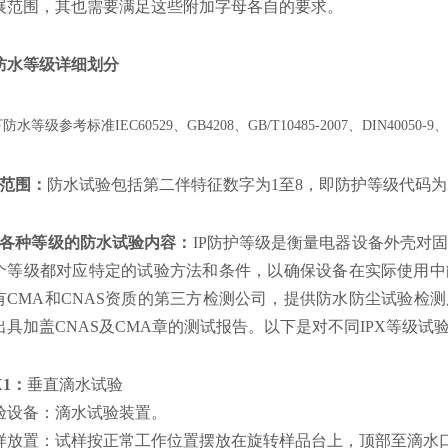
展范围，其也需要满足这些附加字母各自的要求。
P防水等级详细划分
防水等级参考标准IEC60529、GB4208、GB/T10485-2007、DIN40050-
．范围：
防水试验包括第二伴特征数字为1至8，即防护等级代码为IP
．各种等级的防水试验内容：
IP防护等级是衡量电器设备外壳对
个等级都对应特定的试验方法和条件，以确保设备在实际使用中
有CMA和CNAS资质的第三方检测公司，提供防水防尘试验检
出具加盖CNAS及CMA章的测试报告。以下是对不同IPX等级试
X1：
垂直滴水试验
验设备：滴水试验装置。
样放置：试样按正常工作位置摆放在旋转样品台上，顶部至滴水口距