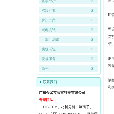
写
化学分析
PCB产业
I
解决方案
界
光电测试
防
可靠性测试
结
腐蚀试验
I
安规服务
外
激光
例
联系我们
和
广东金鉴实验室科技有限公司
专家团队：
1. FIB-TEM、材料分析、氩离子、