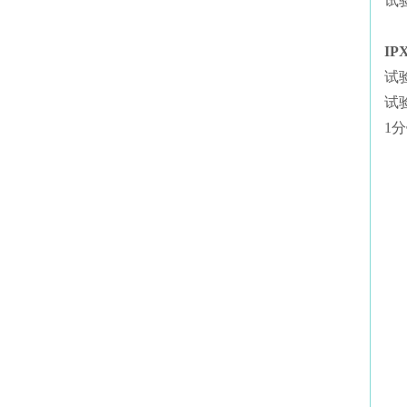
试验
IP
试
试
1