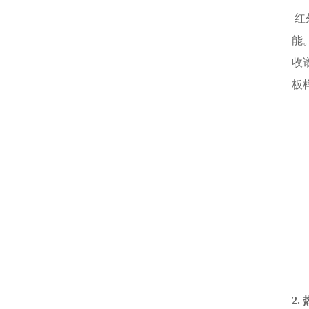
红
能
收
板
2.