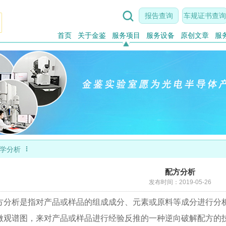

报告查询
车规证书查询
首页
关于金鉴
服务项目
服务设备
原创文章
服

学分析
配方分析
发布时间：2019-05-26
方分析是指对产品或样品的组成成分、元素或原料等成分进行分
微观谱图，来对产品或样品进行经验反推的一种逆向破解配方的