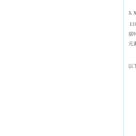
3.
E
据
元
以