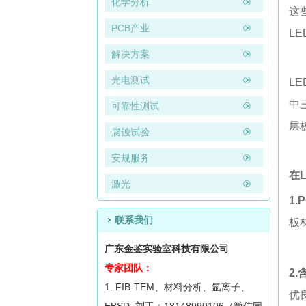
化学分析
这
PCB产业
L
解决方案
光电测试
L
中
可靠性测试
层
腐蚀试验
安规服务
在
激光
1.
联系我们
板
广东金鉴实验室科技有限公司
专家团队：
2
1. FIB-TEM、材料分析、氩离子、
优