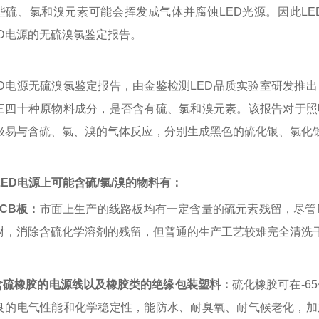
些硫、氯和溴元素可能会挥发成气体并腐蚀LED光源。因此L
ED电源的无硫溴氯鉴定报告。
ED电源无硫溴氯鉴定报告，由金鉴检测LED品质实验室研发推
三四十种原物料成分，是否含有硫、氯和溴元素
。该报告对于照
极易与含硫、氯、溴的气体反应，分别生成黑色的硫化银、氯化
LED电源上可能含硫/氯/溴的物料有：
PCB板：
市面上生产的线路板均有一定含量的硫元素残留，尽管
材，消除含硫化学溶剂的残留，但普通的生产工艺较难完全清洗
.含硫橡胶的电源线以及橡胶类的绝缘包装塑料：
硫化橡胶可在-6
良的电气性能和化学稳定性，能防水、耐臭氧、耐气候老化，加