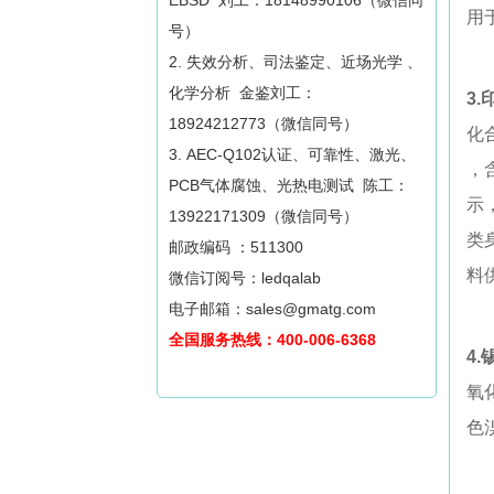
EBSD 刘工：18148990106（微信同
用
号）
2. 失效分析、司法鉴定、近场光学 、
化学分析 金鉴刘工：
3
.
18924212773（微信同号）
化
3. AEC-Q102认证、可靠性、激光、
，
PCB气体腐蚀、光热电测试 陈工：
示
13922171309（微信同号）
类
邮政编码 ：511300
料
微信订阅号：ledqalab
电子邮箱：sales@gmatg.com
全国服务热线：400-006-6368
4.
氧
色