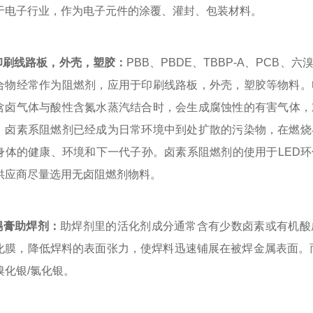
于电子行业，作为电子元件的涂覆、灌封、包装材料。
印刷线路板
，外壳，塑胶：
PBB、PBDE、TBBP-A、PCB
合物经常作为阻燃剂，应用于印刷线路板，外壳，塑胶等物料。
含卤气体与酸性含氮水蒸汽结合时，会生成腐蚀性的有害气体，
，卤素系阻燃剂已经成为日常环境中到处扩散的污染物，在燃烧
身体的健康、环境和下一代子孙。卤素系阻燃剂的使用于LED环
供应商尽量选用无卤阻燃剂物料。
锡膏助焊剂：
助焊剂里的活化剂成分通常含有少数卤素或有机酸
化膜，降低焊料的表面张力，使焊料迅速铺展在被焊金属表面。
溴化银/氯化银。