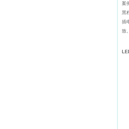
案
黑
插
致
L