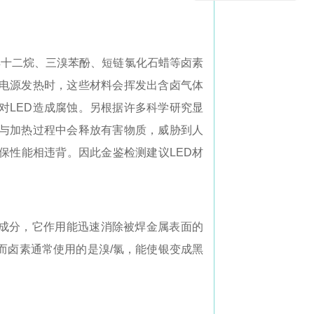
、六溴十二烷、三溴苯酚、短链氯化石蜡等卤素
电源发热时，这些材料会挥发出含卤气体
对LED造成腐蚀。
另根据许多科学研究显
与加热过程中会释放有害物质，威胁到人
保性能相违背。因此金鉴检测建议LED材
成分，它作用能迅速消除被焊金属表面的
而卤素通常使用的是溴/氯，能使银变成黑