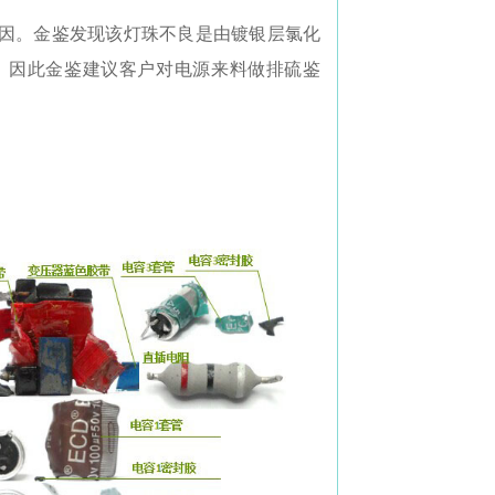
因。金鉴发现该灯珠不良是由镀银层氯化
。因此金鉴建议客户对电源来料做排硫鉴