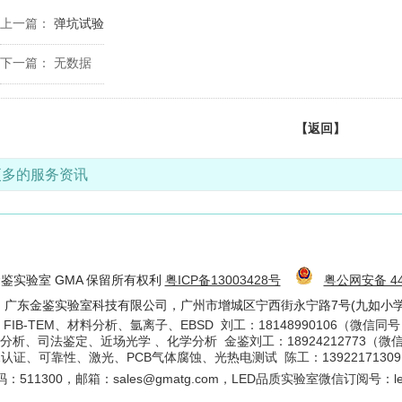
上一篇：
弹坑试验
下一篇： 无数据
【返回】
更多的服务资讯
6 金鉴实验室 GMA 保留所有权利
粤ICP备13003428号
粤公网安备 440
：广东金鉴实验室科技有限公司，广州市增城区宁西街永宁路7号(九如小学
. FIB-TEM、材料分析、氩离子、EBSD 刘工：18148990106（微信同
失效分析、司法鉴定、近场光学 、化学分析 金鉴刘工：18924212773（微
Q102认证、可靠性、激光、PCB气体腐蚀、光热电测试 陈工：139221713
码：
511300
，邮箱：sales@gmatg.com，LED品质实验室微信订阅号：le