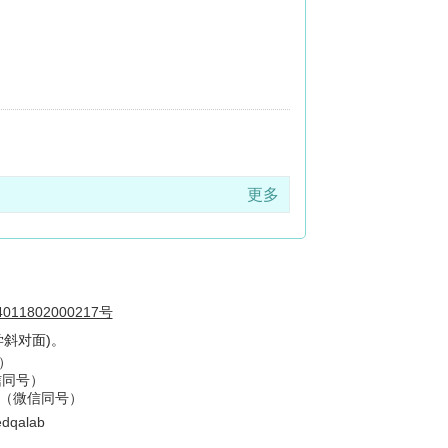
更多
11802000217号
斜对面)。
号）
信同号）
09（微信同号）
d
qalab