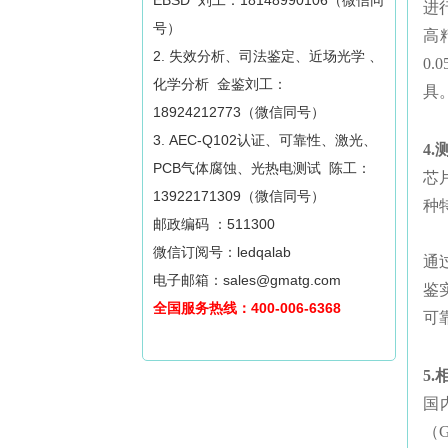
EBSD 刘工：18148990106（微信同
进
号）
高
2. 失效分析、司法鉴定、近场光学 、
0
化学分析 金鉴刘工：
具
18924212773（微信同号）
3. AEC-Q102认证、可靠性、激光、
4
PCB气体腐蚀、光热电测试 陈工：
芯
13922171309（微信同号）
种
邮政编码 ：511300
微信订阅号：ledqalab
通
电子邮箱：sales@gmatg.com
鉴
全国服务热线：400-006-6368
可
5
国
（