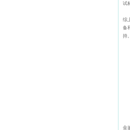
试
综
备
持
金