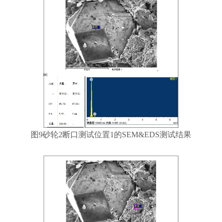
图9砂轮2断口测试位置1的SEM&EDS测试结果