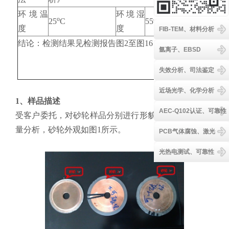
环境温
环境湿
o
25
C
55% RH
度
度
FIB-TEM、材料分析
结论：检测结果见检测报告图2至图16
氩离子、EBSD
失效分析、司法鉴定
近场光学、化学分析
1、样品描述
AEC-Q102认证、可靠性
受客户委托，对砂轮样品分别进行形貌分析以及元素定
量分析，砂轮外观如图1所示。
PCB气体腐蚀、激光
光热电测试、可靠性