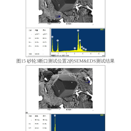
图15 砂轮3断口测试位置2的SEM&EDS测试结果