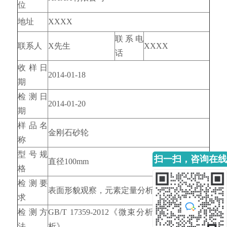
位
地址
XXXX
联系电
联系人
X先生
XXXX
话
收样日
2014-01-18
期
检测日
2014-01-20
期
样品名
金刚石砂轮
称
型号规
扫一扫，咨询在线
直径100mm
格
客服
检测要
表面形貌观察，元素定量分析
求
检测方
GB/T 17359-2012《微束分析 能谱法定量分
法
析》