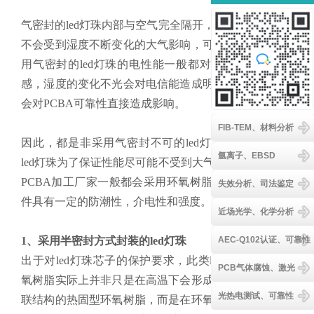
客服
气密封的led灯珠内部与空气完全隔开，电性能在工作时
不会受到湿度不断变化的大气影响，可靠性也较高。采
用气密封的led灯珠的电性能一般都对空气湿度非常敏
感，湿度的变化不光会对电信能造成明显影响，甚至还
会对PCBA可靠性直接造成影响
。
FIB-TEM、材料分析
因此，都是非采用气密封不可的led灯珠。非气密封的
氩离子、EBSD
led灯珠为了保证性能尽可能不受到大气环境影响过多，
PCBA加工厂家一般都会采用环氧树脂封装，以保证元
失效分析、司法鉴定
件具有一定的防潮性，介电性和强度。
近场光学、化学分析
AEC-Q102认证、可靠性
1、采用半密封方式封装的led灯珠
出于对led灯珠芯子的保护要求，此类led灯珠采用的环
PCB气体腐蚀、激光
氧树脂实际上并非只是在高温下会形成稳定，不可逆交
光热电测试、可靠性
联结构的热固型环氧树脂，而是在环氧树脂中还加入了