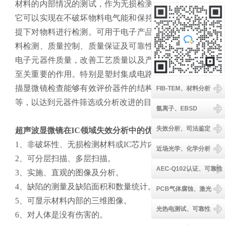
材料的内部情况的测试，作为无损检测分析中的一种，
客服
它可以实现在不破坏物料电气能和保持结构完整性的前
提下对物料进行检测。可用于电子产品研发、生产、物
料检测、质量控制、质量保证及可靠性等领域，对提高
电子元器件质量，改善工艺质量以及产品可靠性发挥着
至关重要的作用。特别是塑封集成电路，通过超声波扫
描显微镜检查能够有效评价器件的结构缺陷、工艺质量
FIB-TEM、材料分析
等，以达到元器件筛选或分析改进的目的。
氩离子、EBSD
失效分析、司法鉴定
超声波显微镜在IC领域失效分析中的优势：
1、非破坏性、无损检测材料或IC芯片内部结构。
近场光学、化学分析
2、可分层扫描、多层扫描。
AEC-Q102认证、可靠性
3、实施、直观的图像及分析。
4、缺陷的测量及缺陷面积和数量统计。
PCB气体腐蚀、激光
5、可显示材料内部的三维图像。
光热电测试、可靠性
6、对人体是没有伤害的。