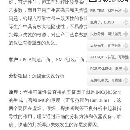
好，可焊性佳，但工艺过程比较复杂，必须严格控制工
艺参数，而且容易产生富磷层和黑焊盘（即镍腐蚀）等
FIB-TEM、材料分析
问题，给焊点可靠性带来毁灭性的影响。此类问题在实
氩离子、EBSD
际生产中具有极大地隐秘性，不易察觉。因此及时的找
失效分析、司法鉴定
到焊点失效的根源，对生产工艺参数的调整和产品品质
的保证有着重要的意义。
近场光学、化学分析
AEC-Q102认证、可靠性
客户：
PCB制造厂商， SMT组装厂商，LED应用厂
PCB气体腐蚀、激光
分析项目：
沉镍金失效分析
光热电测试、可靠性
原理：
焊接可靠性最直接的表征因子就是IMC(Ni3Sn4)
的生成与否和IMC的厚度（正常范围为1um-3um），这
两个要因在虚焊，假焊，焊接断裂等不良分析中起着指
导性的作用，理应通过正确的分析方法和仪器设备，准
确，快速的判断焊点失效发生的深层次原因。