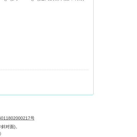
11802000217号
斜对面)。
号）