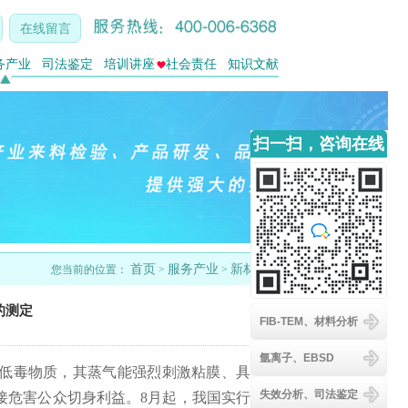
在线留言
务产业
司法鉴定
培训讲座
社会责任
知识文献
扫一扫，咨询在线
客服
首页
服务产业
新材料
您当前的位置：
>
>
的测定
FIB-TEM、材料分析
氩离子、EBSD
低毒物质，其蒸气能强烈刺激粘膜、具
失效分析、司法鉴定
接危害公众切身利益。8月起，我国实行