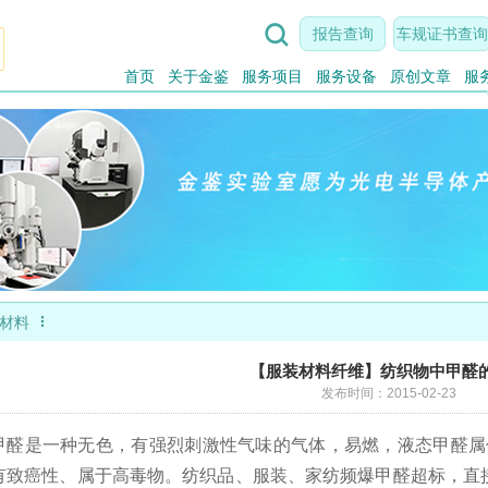

报告查询
车规证书查询
首页
关于金鉴
服务项目
服务设备
原创文章
服

新材料
【服装材料纤维】纺织物中甲醛
发布时间：2015-02-23
甲醛是一种无色，有强烈刺激性气味的气体，易燃，液态甲醛属
有致癌性、属于高毒物。纺织品、服装、家纺频爆甲醛超标，直