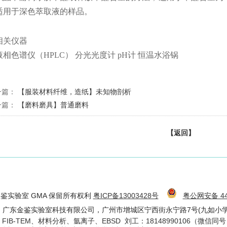
适用于深色萃取液的样品。
相关仪器
液相色谱仪（HPLC） 分光光度计 pH计 恒温水浴锅
一篇：
【服装材料纤维，造纸】未知物剖析
一篇：
【磨料磨具】普通磨料
【返回】
6 金鉴实验室 GMA 保留所有权利
粤ICP备13003428号
粤公网安备 440
：广东金鉴实验室科技有限公司，广州市增城区宁西街永宁路7号(九如小学
. FIB-TEM、材料分析、氩离子、EBSD 刘工：18148990106（微信同