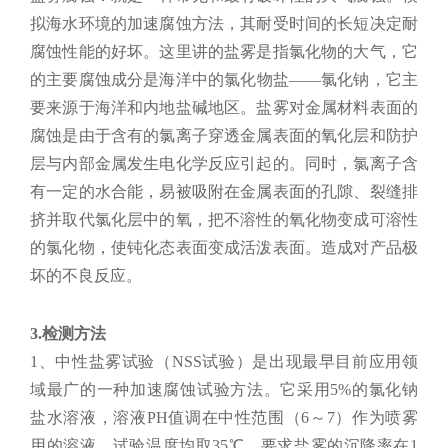
拟海水环境的加速腐蚀方法，其耐受时间的长短决定耐
腐蚀性能的好坏。这里讲的盐雾是指氯化物的大气，它
的主要腐蚀成分是海洋中的氯化物盐——氯化钠，它主
要来源于海洋和内地盐碱地区。盐雾对金属材料表面的
腐蚀是由于含有的氯离子穿透金属表面的氧化层和防护
层与内部金属发生电化学反应引起的。同时，氯离子含
有一定的水合能，易被吸附在金属表面的孔隙、裂缝排
挤并取代氯化层中的氧，把不溶性的氧化物变成可溶性
的氯化物，使钝化态表面变成活泼表面。造成对产品极
坏的不良反应。
3.检测方法
1、中性盐雾试验（NSS试验）是出现最早目前应用领
域最广的一种加速腐蚀试验方法。它采用5%的氯化钠
盐水溶液，溶液PH值调在中性范围（6～7）作为喷雾
用的溶液。试验温度均取35℃，要求盐雾的沉降率在1