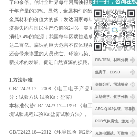
扫一扫，咨询在线
了80余倍。估计全世界每年因腐蚀报废的钢铁设备相当
客服
于年产量的30%。显然，金属构件的毁坏，其价值远比
金属材料的价值大的多；发达国家每年因腐蚀造成的经
济损失约占国民生产总值的2-4%；美国每年因腐蚀要多
消耗3.4%的能源；我国每年因腐蚀造成的经济损失至少
达二百亿。腐蚀的巨大危害不仅体现在经济损失上，它
还会带来惨重的人员伤亡、环境污染、资源浪费、阻碍
FIB-TEM、材料分析
新技术的发展、促进自然资源的损耗。
氩离子、EBSD
1.方法标准
失效分析、司法鉴定
GB/T2423.17—2008《电工电子产品环境试验 第2部
近场光学、化学分析
分：试验方法 试验Ka：盐雾》
本标准代替GB/T2423.17—1993 《电工电子产品基本环
AEC-Q102认证、可靠性
境试验规程试验Ka:盐雾试验方法》。
PCB气体腐蚀、激光
GB/T2423.18—2012《环境试验 第2部分：试验方法 试
光热电测试、可靠性