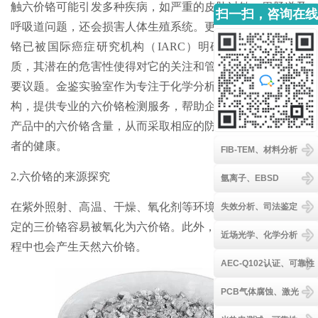
触六价铬可能引发多种疾病，如严重的皮肤过敏、胃肠道及
扫一扫，咨询在线
呼吸道问题，还会损害人体生殖系统。更为严重的是，六价
客服
铬已被国际癌症研究机构（IARC）明确定义为强致癌物
质，其潜在的危害性使得对它的关注和管控成为全球性的重
要议题。金鉴实验室作为专注于化学分析领域的科研检测机
构，提供专业的六价铬检测服务，帮助企业和个人及时了解
产品中的六价铬含量，从而采取相应的防控措施，保护消费
者的健康。
FIB-TEM、材料分析
2.六价铬的来源探究
氩离子、EBSD
在紫外照射、高温、干燥、氧化剂等环境因素作用下，不稳
失效分析、司法鉴定
定的三价铬容易被氧化为六价铬。此外，天然铬矿在腐蚀过
近场光学、化学分析
程中也会产生天然六价铬。
AEC-Q102认证、可靠性
PCB气体腐蚀、激光