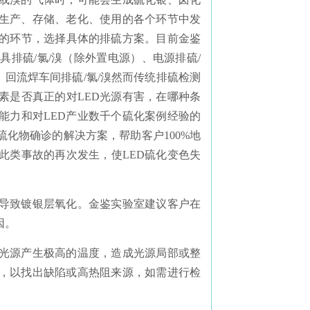
的生产、存储、老化、使用的各个环节中发
发生的环节，选择具体的排硫方案。目前金鉴
具排硫/氯/溴（除外置电源）、电源排硫/
溴、回流焊车间排硫/氯/溴然而传统排硫检测
素是否真正的对LED光源有害，在哪种条
能力和对LED产业数千个硫化案例经验的
硫化物确诊的解决方案，帮助客户100%地
此类事故的再次发生，使LED硫化变色失
，导致镀银层氧化。金鉴实验室建议客户在
因。
导致光源产生极高的温度，造成光源局部或整
析，以找出缺陷或高热阻来源，如需进行检