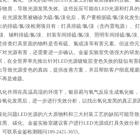
等物质，导致光源发黑失效。这些反应可能在LED光源和灯具
。在光源发黑被确诊为硫/氯/溴化后，客户要根据硫/氯/溴化
出的排硫/氯/溴检测项目有：灯具排硫/氯/溴（含内置电源）、灯
/溴、辅料排硫/氯/溴、封装车间排硫/氯/溴、照明车间排硫/氯/
是排查灯具里面的物料是否有硫、氯或溴等有害元素。但这些元
下对光源有害，还需要进一步确认。金鉴实验室凭借强大的研发
累，在全世界率先推出针对LED光源镀银层变色失效的疑似有害
出导致光源变色的真凶，提供改善方案，并且帮助客户彻底规避
不再是难题。
. 氧化作用在高温高湿的环境下，银容易与氧气反应生成氧化银
诊氧化发黑后，进一步进行失效分析，以找出氧化发黑的真正原
. 碳化问题LED光源的六大原物料和三大封装工艺的缺陷可能
发黑、碳化。金鉴实验室建议客户进行LED光源或灯具失效分
可联系金鉴检测顾问189-2421-3655。