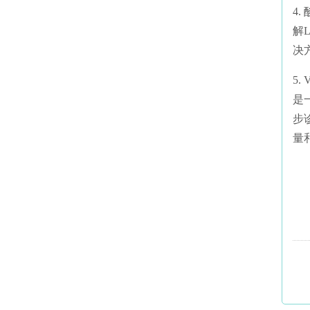
4
解
决
5
是
步
量