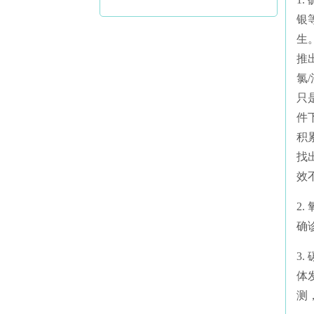
银
生
推
氯
只
件
积
找
效
2
确
3
体
测，