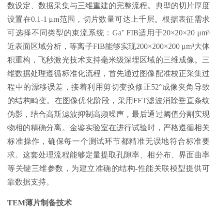
数设定、数据采集与三维重建的完整流程。典型的切片厚度
设置在0.1-1 μm范围，切片数量可达上千层。根据表征需求
可选择不同类型的束流系统：Ga⁺ FIB适用于20×20×20 μm³
近表面区域分析，等离子FIB能够实现200×200×200 μm³大体
积重构，飞秒激光技术支持毫米级深埋区域的三维成像。三
维数据处理遵循标准化流程，首先通过图像配准校正采集过
程中的漂移误差，接着利用剪切变换修正52°成像夹角导致
的结构畸变。在图像优化阶段，采用FFT滤波消除垂直条纹
伪影，结合高斯滤波抑制高频噪声，最后通过阈值分割实现
物相的精确分离。金鉴实验室在进行试验时，严格遵循相关
标准操作，确保每一个测试环节都精准无误地符合标准要
求。这套处理流程能够定量提取孔隙率、相分布、界面曲率
等关键三维参数，为建立准确的结构-性能关联模型提供可
靠数据支持。
TEM薄片制备技术