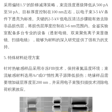
采用偏转1.5°的阶梯减薄策略，束流强度逐级降低从500 pA
至50 pA。目标厚度控制在100 nm左右，以电子束3-5 kV条
件下透亮为标准。关键的2-5 kV低电压清洁步骤能有效去除
非晶损伤层，将损伤层厚度控制在3-6 nm范围内。金鉴实验
室配备多台专业的设备（透射电镜、双束聚焦离子束显微
镜、扫描电镜），能够为材料的深入研究提供了强有力的支
持。
5. 特殊材料处理方案
针对热敏感样品采用冷冻FIB技术，保持液氮温度环境；束
流敏感材料选用Ar⁺或O⁺惰性离子源降低损伤；绝缘样品需
要增加碳层厚度至200 nm，并采用电子束预扫描技术消除电
荷积累效应。