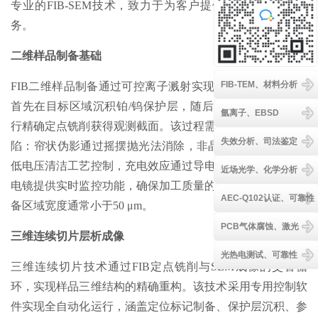
专业的FIB-SEM技术，致力于为客户提供高质量的测试服
务。
二维样品制备基础
FIB-TEM、材料分析
FIB二维样品制备通过可控离子溅射实现材料的定点加工，
首先在目标区域沉积铂/钨保护层，随后采用聚焦离子束进
氩离子、EBSD
行精确定点铣削获得观测截面。该过程需要控制三类主要缺
失效分析、司法鉴定
陷：帘状伪影通过摇摆抛光法消除，非晶化损伤采用≤5 kV
低电压清洁工艺控制，充电效应通过导电层包覆解决。扫描
近场光学、化学分析
电镜提供实时监控功能，确保加工质量的精确控制，典型制
AEC-Q102认证、可靠性
备区域宽度通常小于50 μm。
PCB气体腐蚀、激光
三维连续切片层析成像
光热电测试、可靠性
三维连续切片技术通过FIB定点铣削与SEM成像的交替循
环，实现样品三维结构的精确重构。该技术采用专用控制软
件实现全自动化运行，涵盖定位标记制备、保护层沉积、参