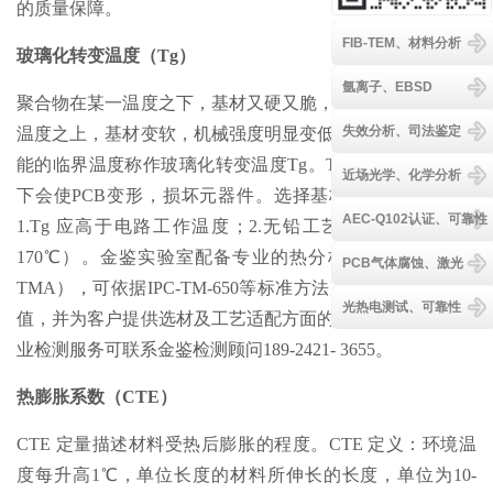
的质量保障。
FIB-TEM、材料分析
玻璃化转变温度（Tg）
氩离子、EBSD
聚合物在某一温度之下，基材又硬又脆，称玻璃态：在这个
失效分析、司法鉴定
温度之上，基材变软，机械强度明显变低。这种决定材料性
能的临界温度称作玻璃化转变温度Tg。Tg 温度过低，高温
近场光学、化学分析
下会使PCB变形，损坏元器件。选择基板材料一般要求：
AEC-Q102认证、可靠性
1.Tg 应高于电路工作温度；2.无铅工艺要求高Tg（Tg ≥
170℃）。金鉴实验室配备专业的热分析设备（如DSC、
PCB气体腐蚀、激光
TMA），可依据IPC-TM-650等标准方法准确测定材料的Tg
光热电测试、可靠性
值，并为客户提供选材及工艺适配方面的技术建议。如需专
业检测服务可联系金鉴检测顾问189-2421- 3655。
热膨胀系数（CTE）
CTE 定量描述材料受热后膨胀的程度。CTE 定义：环境温
度每升高1℃，单位长度的材料所伸长的长度，单位为10-