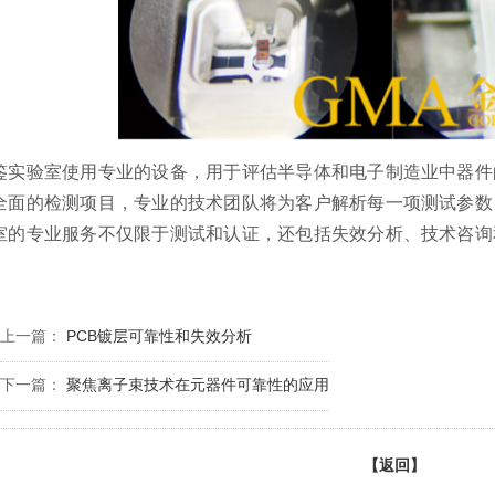
鉴实验室使用专业的设备，用于评估半导体和电子制造业中器件
全面的检测项目，专业的技术团队将为客户解析每一项测试参数
室的专业服务不仅限于测试和认证，还包括失效分析、技术咨询
。
上一篇：
PCB镀层可靠性和失效分析
下一篇：
聚焦离子束技术在元器件可靠性的应用
【返回】