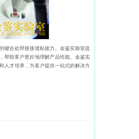
的键合处焊接接缝粘接力。金鉴实验室提
，帮助客户更好地理解产品性能。金鉴实
和人才培养，为客户提供一站式的解决方