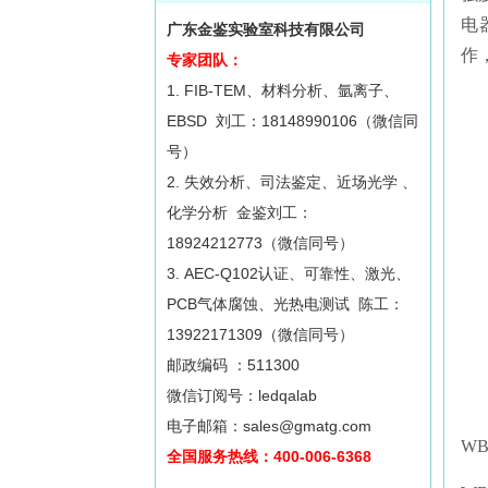
电
广东金鉴实验室科技有限公司
作
专家团队：
1. FIB-TEM、材料分析、氩离子、
EBSD 刘工：18148990106（微信同
号）
2. 失效分析、司法鉴定、近场光学 、
化学分析 金鉴刘工：
18924212773（微信同号）
3. AEC-Q102认证、可靠性、激光、
PCB气体腐蚀、光热电测试 陈工：
13922171309（微信同号）
邮政编码 ：511300
微信订阅号：ledqalab
电子邮箱：sales@gmatg.com
WB
全国服务热线：400-006-6368