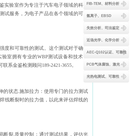
FIB-TEM、材料分析
鉴实验室作为专注于汽车电子领域的科研
的测试服务，为电子产品在各个领域的可靠
氩离子、EBSD
失效分析、司法鉴定
近场光学、化学分析
的强度和可靠性的测试。这个测试对于确保
AEC-Q102认证、可靠性
验室拥有专业的WBP测试设备和技术团
PCB气体腐蚀、激光
鉴检测顾问189-2421-3655。
光热电测试、可靠性
伸的状态.施加拉力：使用专门的拉力测试
录焊线断裂时的拉力值，以此来评估焊线的
易断裂.质量控制：通过测试结果，评估光