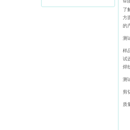
W
了
方
的
测
样
试
焊
测
剪
质