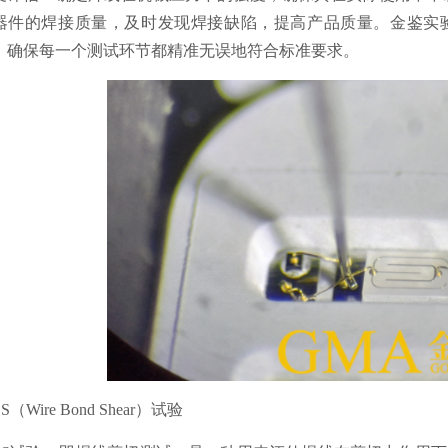
器件的焊接质量，及时发现焊接缺陷，提高产品质量。金鉴实
，确保每一个测试环节都精准无误地符合标准要求。
S（Wire Bond Shear）试验