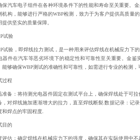
确保汽车电子组件在各种环境条件下的性能和寿命至关重要。金
测机构，能够进行严格的WBP检测，致力于为客户提供高质量
用提供坚实的质量保障。
BP试验
BP试验，即焊线拉力测试，是一种用来评估焊线在机械应力下
电器件在汽车等恶劣环境下的稳定性和可靠性至关重要。金鉴实
，能够确保WBP测试的准确性和可靠性，如需进行专业的检测，可联系金
试过程
品准备：将待测光电器件固定在测试平台上，确保焊线处于可拉
备，对焊线施加逐渐增大的拉力，直至焊线断裂.数据记录：记
度和焊点的牢固程度.
试目的
度评估：确定焊线在机械应力下的强度，确保其在实际使用中不