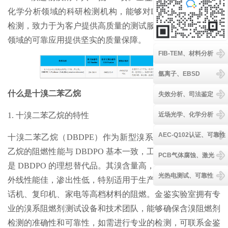
化学分析领域的科研检测机构，能够对DBDPE进行严格的
检测，致力于为客户提供高质量的测试服务，为产品在各个
领域的可靠应用提供坚实的质量保障。
FIB-TEM、材料分析
氩离子、EBSD
什么是十溴二苯乙烷
失效分析、司法鉴定
1. 十溴二苯乙烷的特性
近场光学、化学分析
AEC-Q102认证、可靠性
十溴二苯乙烷（DBDPE）作为新型溴系阻燃剂，十溴二苯
乙烷的阻燃性能与 DBDPO 基本一致，工业化成本也相当，
PCB气体腐蚀、激光
是 DBDPO 的理想替代品。其溴含量高，热稳定性好，抗紫
光热电测试、可靠性
外线性能佳，渗出性低，特别适用于生产电脑、传真机、电
话机、复印机、家电等高档材料的阻燃。金鉴实验室拥有专
业的溴系阻燃剂测试设备和技术团队，能够确保含溴阻燃剂
检测的准确性和可靠性，如需进行专业的检测，可联系金鉴