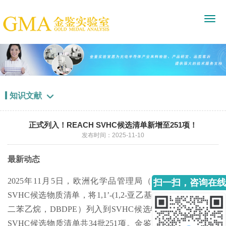
知识文献

正式列入！REACH SVHC候选清单新增至251项！
发布时间：2025-11-10
最新动态
2025年11月5日，欧洲化学品管理局（ECHA）正式更新
扫一扫，咨询在线
SVHC候选物质清单，将1,1’-(1,2-亚乙基)双[五溴苯]（十溴
客服
二苯乙烷，DBDPE）列入到SVHC候选物质清单。至此，
SVHC候选物质清单共34批251项。金鉴实验室作为专注于