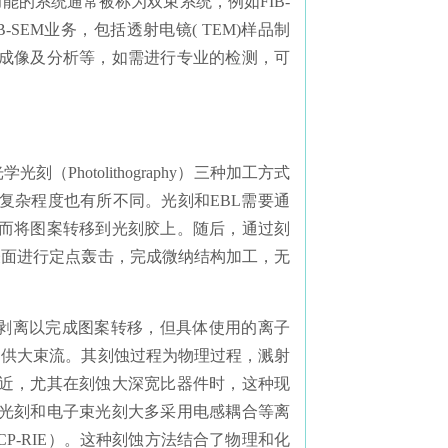
能的系统通常被称为双束系统，例如FIB-
IB-SEM业务，包括透射电镜( TEM)样品制
成像及分析等，如需进行专业的检测，可
和光学光刻（Photolithography）三种加工方式
复杂程度也有所不同。光刻和EBL需要通
而将图案转移到光刻胶上。随后，通过刻
表面进行定点轰击，完成微纳结构加工，无
子剥离以完成图案转移，但具体使用的离子
提供大束流。其刻蚀过程为物理过程，溅射
近，尤其在刻蚀大深宽比器件时，这种现
光刻和电子束光刻大多采用电感耦合等离
Etching, ICP-RIE）。这种刻蚀方法结合了物理和化