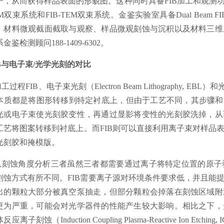
子，从而获得样品表面的形貌图。这种同时具备FIB加工和观测功
M双束系统和FIB-TEM双束系统。金鉴实验室具备Dual Beam F
，材料微观截面截取与观察、样品微观刻蚀与沉积以及材料三维
金鉴检测顾问188-1409-6302。
IB与电子束/光学光刻的对比
加工过程FIB、电子束光刻（Electron Beam Lithography, EBL）
本质都是将图形转移到特定衬底上，但由于工艺不同，其步骤和
光或电子束使光刻胶变性，再通过显影将变性的光刻胶洗掉，从
工艺将图案转移到衬底上。而FIB则可以直接利用离子束对样品
光刻胶和掩模版。
.从刻蚀角度分析三者虽然三者都需要通过离子将特定位置的原
刻蚀方式有所不同。FIB需要离子源对环境条件要求低，并且能
出的颗粒大部分被真空泵抽走，但部分颗粒会掉落在刻蚀区域附
更为严重，可能会对光学器件的性能产生较大影响。相比之下，
反应离子刻蚀（Induction Coupling Plasma-Reactive Ion 