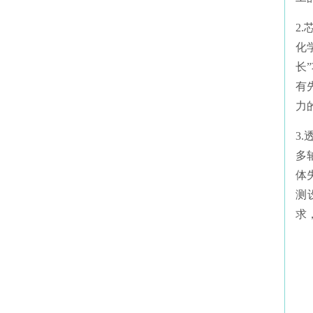
2
化
长
有
力
3
多
体
测
求