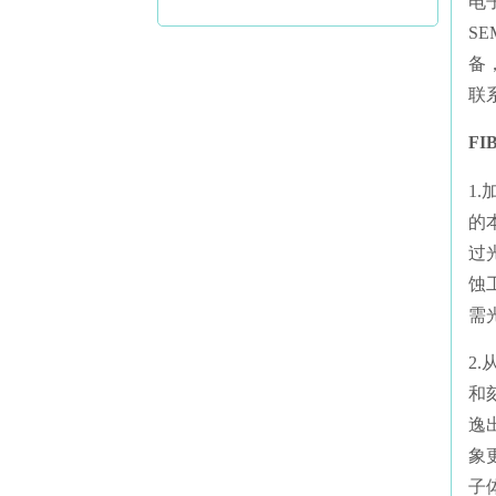
电
SE
备
联系
F
1.
的
过
蚀
需
2
和
逸
象
子体