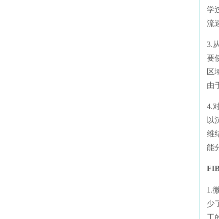
学
流
3
要
区
由
4
以
维
能
FI
1
少
工