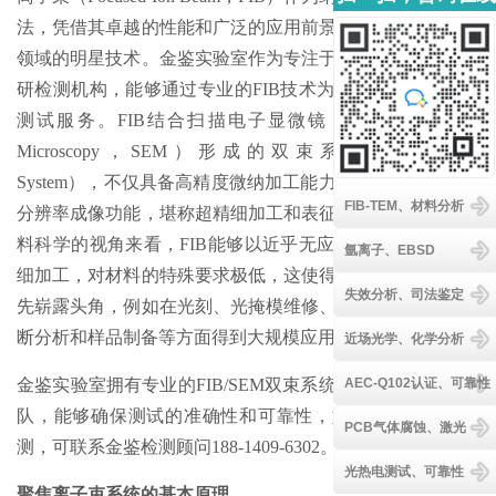
客服
法，凭借其卓越的性能和广泛的应用前景，成为了纳米加工
领域的明星技术。金鉴实验室作为专注于材料分析领域的科
研检测机构，能够通过专业的FIB技术为客户提供高质量的
测试服务。FIB结合扫描电子显微镜（Scanning Electron
Microscopy，SEM）形成的双束系统（Dual Beam
System），不仅具备高精度微纳加工能力，还拥有超高空间
FIB-TEM、材料分析
分辨率成像功能，堪称超精细加工和表征领域的利器。从材
料科学的视角来看，FIB能够以近乎无应力的方式进行超精
氩离子、EBSD
细加工，对材料的特殊要求极低，这使得它在半导体行业率
失效分析、司法鉴定
先崭露头角，例如在光刻、光掩模维修、电路修改、故障诊
断分析和样品制备等方面得到大规模应用。
近场光学、化学分析
AEC-Q102认证、可靠性
金鉴实验室拥有专业的FIB/SEM双束系统测试设备和技术团
队，能够确保测试的准确性和可靠性，如需进行专业的检
PCB气体腐蚀、激光
测，可联系金鉴检测顾问188-1409-6302。
光热电测试、可靠性
聚焦离子束系统的基本原理