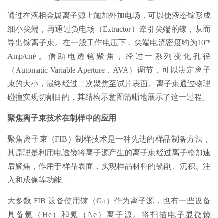
通过在液相金属离子源上施加外加电场，可以使液态镓形成
细小尖端，再通过负电场（Extractor）牵引尖端的镓，从而
导出镓离子束。在一般工作电压下，尖端电流密度约为10⁻⁸
Amp/cm²。借助电透镜聚焦，经过一系列变化孔径
（Automatic Variable Aperture，AVA）调节，可以决定离子
束的大小，最终经过二次聚焦至试片表面。离子束通过物理
碰撞实现切割目的，其结构示意图清晰地展示了这一过程。
聚焦离子束技术在制样中的应用
聚焦离子束（FIB）制样技术是一种先进的样品制备方法，
其原理是利用电透镜将离子源产生的离子束经过离子枪加速
后聚焦，作用于样品表面，实现样品材料的铣削、沉积、注
入和成像等功能。
大多数 FIB 设备使用镓（Ga）作为离子源，也有一些设备
具备氦（He）和氖（Ne）离子源。将扫描电子显微镜