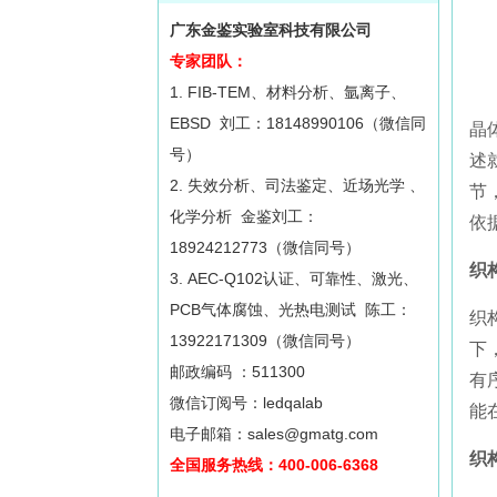
广东金鉴实验室科技有限公司
专家团队：
1. FIB-TEM、材料分析、氩离子、
EBSD 刘工：18148990106（微信同
晶
号）
述
2. 失效分析、司法鉴定、近场光学 、
节
化学分析 金鉴刘工：
依
18924212773（微信同号）
织
3. AEC-Q102认证、可靠性、激光、
PCB气体腐蚀、光热电测试 陈工：
织
13922171309（微信同号）
下
邮政编码 ：511300
有
微信订阅号：ledqalab
能
电子邮箱：sales@gmatg.com
织
全国服务热线：400-006-6368