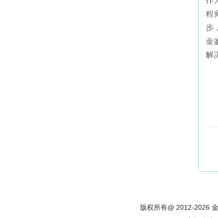
作
程
步
金
解
版权所有@ 2012-202