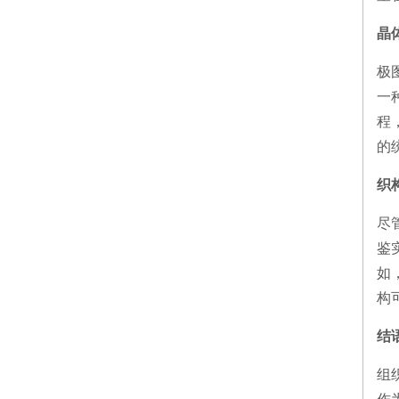
晶
极
一
程
的
织
尽
鉴
如
构
结
组