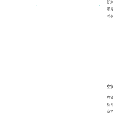
织
重
整
空
在
析
室