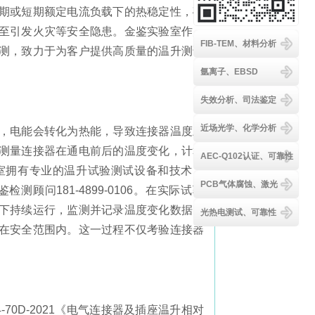
期或短期额定电流负载下的热稳定性，确
至引发火灾等安全隐患。金鉴实验室作为
FIB-TEM、材料分析
测，致力于为客户提供高质量的温升测试
氩离子、EBSD
失效分析、司法鉴定
近场光学、化学分析
，电能会转化为热能，导致连接器温度上
测量连接器在通电前后的温度变化，计算
AEC-Q102认证、可靠性
室拥有专业的温升试验测试设备和技术团
PCB气体腐蚀、激光
问181-4899-0106。在实际试验
下持续运行，监测并记录温度变化数据。
光热电测试、可靠性
在安全范围内。这一过程不仅考验连接器
-70D-2021《电气连接器及插座温升相对