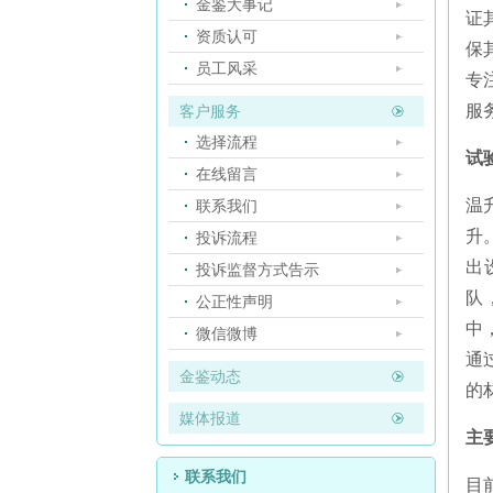
金鉴大事记
证
资质认可
保
员工风采
专
服
客户服务
选择流程
试
在线留言
温
联系我们
升
投诉流程
出
投诉监督方式告示
队
公正性声明
中
微信微博
通
金鉴动态
的
媒体报道
主
联系我们
目