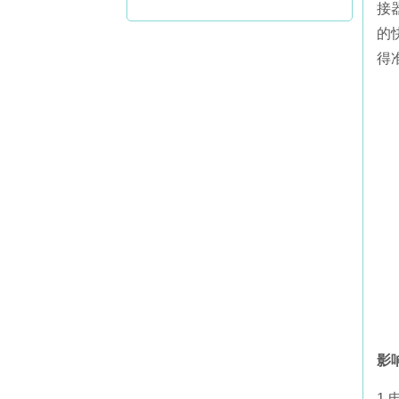
接
的
得
影
1