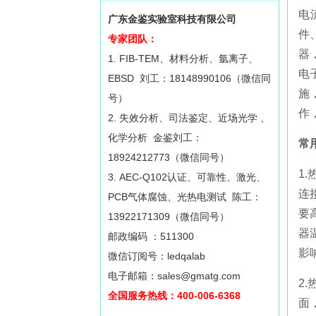
电
广东金鉴实验室科技有限公司
件
专家团队：
器
1. FIB-TEM、材料分析、氩离子、
电
EBSD 刘工：18148990106（微信同
施
号）
作
2. 失效分析、司法鉴定、近场光学 、
化学分析 金鉴刘工：
常
18924212773（微信同号）
1
3. AEC-Q102认证、可靠性、激光、
连
PCB气体腐蚀、光热电测试 陈工：
要
13922171309（微信同号）
器
邮政编码 ：511300
影
微信订阅号：ledqalab
电子邮箱：sales@gmatg.com
2
全国服务热线：400-006-6368
面