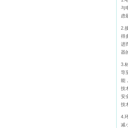
与
虑
2
得
进
器
3
导
能
技
安
技
4
减