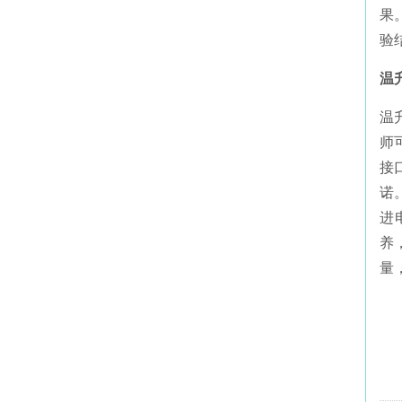
果
验
温
温
师
接
诺
进
养
量