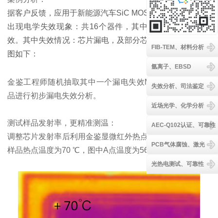
据客户反馈，应用于新能源汽车SiC MOSFET器件芯片部分
出现电学失效现象：共16个器件，其中5个正常，11个失
效。其中失效情况：芯片漏电，及部分芯片烧毁，送测样品
FIB-TEM、材料分析
图如下：
氩离子、EBSD
金鉴工程师随机抽取其中一个漏电失效MOS管器件芯片样
失效分析、司法鉴定
品进行初步漏电失效分析。
近场光学、化学分析
测试样品发射率，更精准测温：
AEC-Q102认证、可靠性
调整芯片发射率后利用金鉴显微红外热点定位测试系统测得
PCB气体腐蚀、激光
样品热点温度为70 ℃，图中A点温度为56 ℃。
光热电测试、可靠性