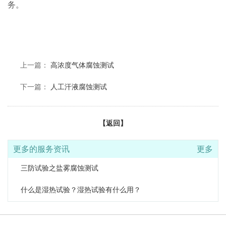
务。
上一篇：
高浓度气体腐蚀测试
下一篇：
人工汗液腐蚀测试
【返回】
更多的服务资讯
更多
三防试验之盐雾腐蚀测试
什么是湿热试验？湿热试验有什么用？