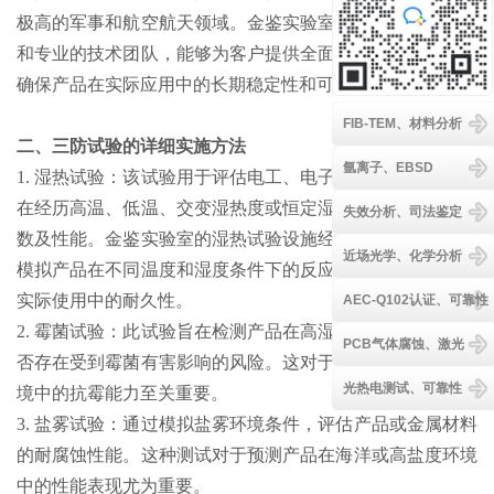
极高的军事和航空航天领域。金鉴实验室凭借其先进的设备
和专业的技术团队，能够为客户提供全面的三防测试服务，
确保产品在实际应用中的长期稳定性和可靠性。
FIB-TEM、材料分析
二、三防试验的详细实施方法
氩离子、EBSD
1. 湿热试验：该试验用于评估电工、电子及其他产品及材料
在经历高温、低温、交变湿热度或恒定湿热环境变化后的参
失效分析、司法鉴定
数及性能。金鉴实验室的湿热试验设施经过严格校准，能够
近场光学、化学分析
模拟产品在不同温度和湿度条件下的反应，以准确预测其在
实际使用中的耐久性。
AEC-Q102认证、可靠性
2. 霉菌试验：此试验旨在检测产品在高湿温暖的环境中，是
PCB气体腐蚀、激光
否存在受到霉菌有害影响的风险。这对于评估产品在潮湿环
光热电测试、可靠性
境中的抗霉能力至关重要。
3. 盐雾试验：通过模拟盐雾环境条件，评估产品或金属材料
的耐腐蚀性能。这种测试对于预测产品在海洋或高盐度环境
中的性能表现尤为重要。