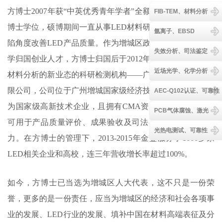
方博士2007年获“中英优秀青年学者”全额奖学金到剑桥攻读
FIB-TEM、材料分析
博士学位，硕博期间一直从事LED材料研究，从查找材料缺
氩离子、EBSD
陷角度改善LED产品质量。作为增城区政府引进的第一批留
失效分析、司法鉴定
学归国创业人才，方博士归国后于2012年创办了专注于LED
近场光学、化学分析
材料分析的新业态的科研检测机构——广东金鉴检测科技有
限公司，公司位于广州增城国家级经济技术开发区，已被评
AEC-Q102认证、可靠性
为国家级高新技术企业，且拥有CMA资质，所发布的报告
PCB气体腐蚀、激光
可用于产品质量评价、成果验收及司法鉴定，具有法律效
光热电测试、可靠性
力。在方博士的管理下，2013-2015年金鉴服务了1000多家
LED相关企业和高校，连三年营收增长率超过100%。
如今，方博士已当选为增城区人大代表，这不只是一份荣
誉，更多的是一份责任，应当为增城区的经济和社会各项事
业的发展、LED行业的发展、填补中国在材料高端表征及分