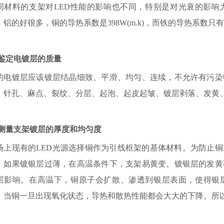
同材料的支架对LED性能的影响也不同，特别是对光衰的影响
、铝的好很多，铜的导热系数是398W(m.k)，而铁的导热系数只有50
鉴定电镀层的质量
的电镀层应该镀层结晶细致、平滑、均匀、连续，不允许有污染
、针孔、麻点、裂纹、分层、起泡、起皮起皱、镀层剥落、发黄
测量支架镀层的厚度和均匀度
场上现有的LED光源选择铜作为引线框架的基体材料。为防止
。如果镀银层过薄，在高温条件下，支架易黄变。镀银层的发黄
层影响。在高温下，铜原子会扩散、渗透到银层表面，使得银
。当铜一旦出现氧化状态，导热和散热性能都会大大的下降。所