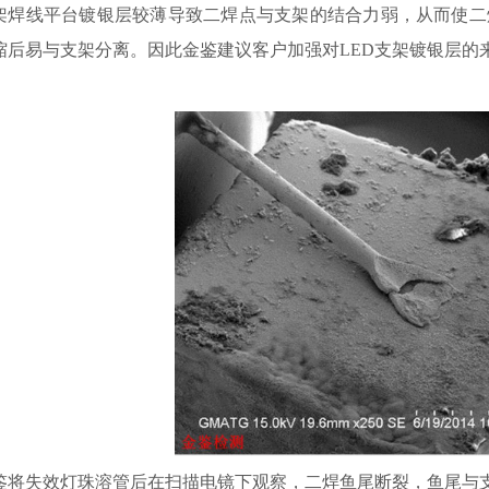
架焊线平台镀银层较薄导致二焊点与支架的结合力弱，从而使二
缩后易与支架分离。因此金鉴建议客户加强对LED支架镀银层的
鉴将失效灯珠溶管后在扫描电镜下观察，二焊鱼尾断裂，鱼尾与