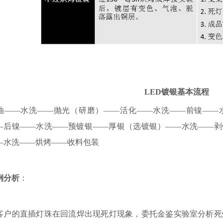
：
LED
镀银基本流程
油——水洗——抛光（研磨）——活化——水洗——前镍——
—后镍——水洗——预镀银——厚银（选镀银）——水洗——剥
—水洗——烘烤——收料包装
例分析
：
客户的直插灯珠在回流焊出现死灯现象，委托金鉴
实验室
分析死