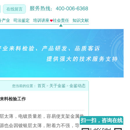
在线留言
务产业
司法鉴定
培训讲座
社会责任
知识文献
首页
关于金鉴
金鉴动态
您当前的位置：
>
>
的来料检验工作
银层太薄，电镀质量差，容易使支架金属件
扫一扫，咨询在线
光源也会因镀银层太薄，附着力不强，导致
客服