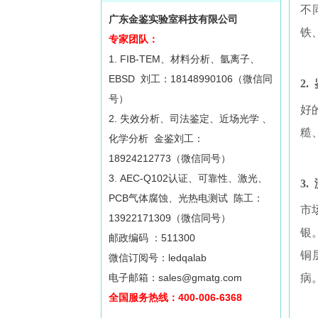
不
广东金鉴实验室科技有限公司
铁
专家团队：
1. FIB-TEM、材料分析、氩离子、
EBSD 刘工：18148990106（微信同
2.
号）
好
2. 失效分析、司法鉴定、近场光学 、
糙
化学分析 金鉴刘工：
18924212773（微信同号）
3. AEC-Q102认证、可靠性、激光、
3.
PCB气体腐蚀、光热电测试 陈工：
市
13922171309（微信同号）
银
邮政编码 ：511300
铜
微信订阅号：ledqalab
电子邮箱：sales@gmatg.com
病
全国服务热线：400-006-6368