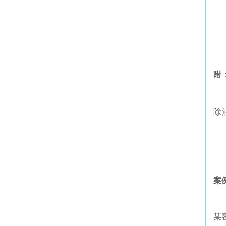
附
除
—
—
案
某