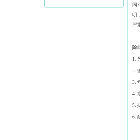
同
明
严
除
1.
2
3
4
5
6