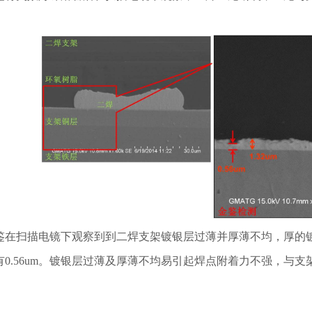
鉴在扫描电镜下观察到到二焊支架镀银层过薄并厚薄不均，厚的镀银
有0.56um。镀银层过薄及厚薄不均易引起焊点附着力不强，与支