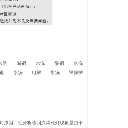
水洗——碱铜——水洗——酸铜——水洗
银——水洗——电解——水洗——银保护
灯原因。经分析该回流焊死灯现象是由于