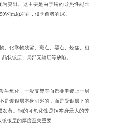
尤为突出。这主要是由于铜的导热性能比
W(m.k)左右，仅为前者的1/8。
物、化学物残留、斑点、黑点、烧焦、粗
、晶状镀层、局部无镀层等缺陷。
铜发生氧化，一般支架表面都要电镀上一层
不是镀银层本身引起的，而是受银层下的
层发黄。铜的可氧化性是铜本身最大的弊
以镀银层的厚度至关重要。