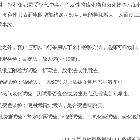
时，铜和银都易受空气中各种挥发性的硫化物和卤化物等污染
，变色使其表面电阻增加约20～80%，电能损耗增大，从而使
重事故。
此之外，客户还可以自行采用以下来料检验方法，选择可靠物料:
 外观检验：目视法、放大镜( 4~10倍) 。
. 镀银层附着力试验：折弯法、胶带法或并用法。
. 焊锡试验：沾锡法，一般95% 以上沾锡面积均匀平滑即可。
. 水蒸气老化试验：测试是否变色或腐蚀斑点及后续之可焊性。
. 抗变色试验：使用烤箱烘烤法，是否变色或脱皮。
. 耐腐蚀试验：盐水喷雾试验、硝酸试验、二氧化硫试验、硫化氢
LED支架电镀层质量对LED造成的