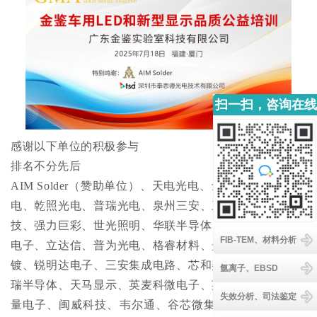
扫一扫，咨询在线
客服
感谢以下单位的积极参与
排名不分先后
AIM Solder（赞助单位）、天电光电、士兰明镓、晶宇光
电、乾照光电、普瑞光电、泉州三安、三安光电、广埸科
技、强力巨彩、世光照明、华联半导体、华联电子、光弘
FIB-TEM、材料分析
电子、立达信、普为光电、格睿材料、光莆电子、明佑电
镀、锐明达电子、三安集成电路、芯和美半导体、银科启
氩离子、EBSD
瑞半导体、天马显示、英麦科微电子、英麦科磁集成、陈
失效分析、司法鉴定
量电子、闽威科技、韦尔通、谷芯微集成电路、Luminus