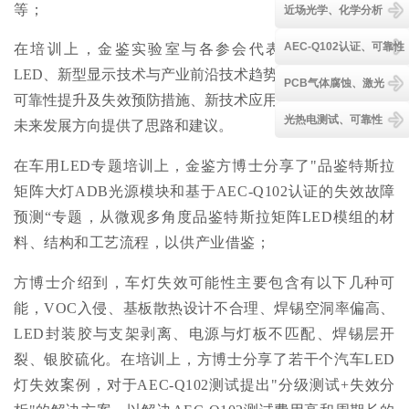
等；
近场光学、化学分析
AEC-Q102认证、可靠性
在培训上，金鉴实验室与各参会代表
共同探讨了车用
LED、新型显示技术与产业前沿技术趋势、产品质量控制、
PCB气体腐蚀、激光
可靠性提升及失效预防措施、新技术应用前景等，为行业的
光热电测试、可靠性
未来发展方向提供了思路和建议。
在车用LED专题培训上，金鉴方博士分享了"品鉴特斯拉
矩阵大灯ADB光源模块和基于AEC-Q102认证的失效故障
预测“专题，从微观多角度品鉴特斯拉矩阵LED模组的材
料、结构和工艺流程，以供产业借鉴；
方博士介绍到，车灯失效可能性主要包含有以下几种可
能，VOC入侵、基板散热设计不合理、焊锡空洞率偏高、
LED封装胶与支架剥离、电源与灯板不匹配、焊锡层开
裂、银胶硫化。在培训上，方博士分享了若干个汽车LED
灯失效案例，对于AEC-Q102测试提出"分级测试+失效分