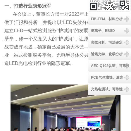
一、打造行业隐形冠军
在会议上，董事长方博士对2023年上半年公司经营情况
FIB-TEM、材料分析
做了汇报和分析，并提出以“LED失效分析”为核心竞争力，
建立LED一站式检测服务“护城河”的发展战略。金鉴通过建
氩离子、EBSD
壁垒，修一个又宽又大的“护城河”，让原来的游击战、运动
失效分析、司法鉴定
战变成阵地战，确定自己发展的大本营——建设成为LED产
近场光学、化学分析
业一站式检测服务平台、光电半导体公共技术服务平台，打
造LED光电检测行业的隐形冠军。
AEC-Q102认证、可靠性
PCB气体腐蚀、激光
光热电测试、可靠性