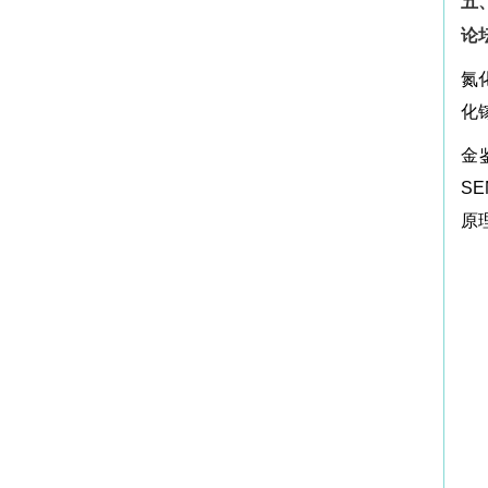
五
论
氮
化
金
S
原