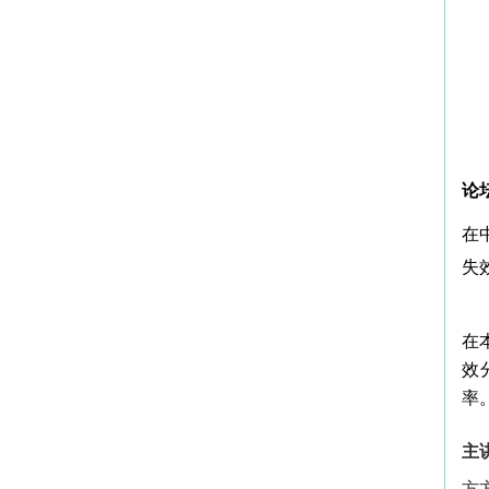
论
在
失
在
效
率
主
方