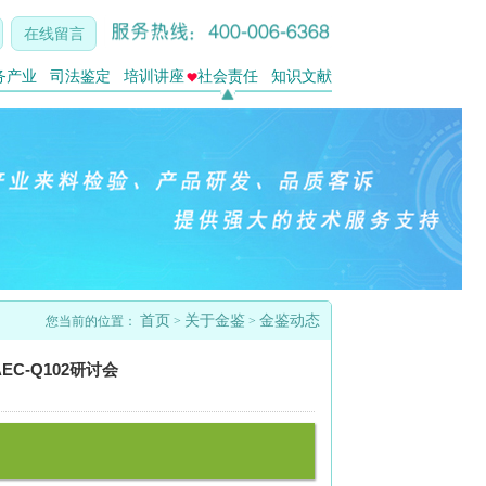
在线留言
务产业
司法鉴定
培训讲座
社会责任
知识文献
首页
关于金鉴
金鉴动态
您当前的位置：
>
>
C-Q102研讨会