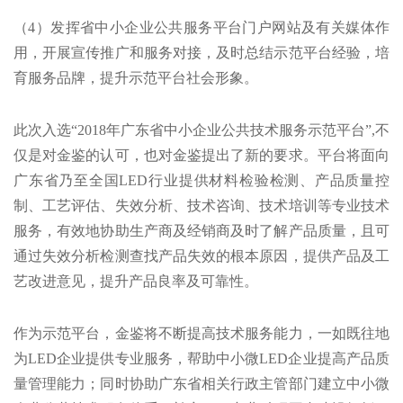
（4）发挥省中小企业公共服务平台门户网站及有关媒体作
用，开展宣传推广和服务对接，及时总结示范平台经验，培
育服务品牌，提升示范平台社会形象。
此次入选“2018年广东省中小企业公共技术服务示范平台”,不
仅是对金鉴的认可，也对金鉴提出了新的要求。平台将面向
广东省乃至全国LED行业提供材料检验检测、产品质量控
制、工艺评估、失效分析、技术咨询、技术培训等专业技术
服务，有效地协助生产商及经销商及时了解产品质量，且可
通过失效分析检测查找产品失效的根本原因，提供产品及工
艺改进意见，提升产品良率及可靠性。
作为示范平台，金鉴将不断提高技术服务能力，一如既往地
为LED企业提供专业服务，帮助中小微LED企业提高产品质
量管理能力；同时协助广东省相关行政主管部门建立中小微