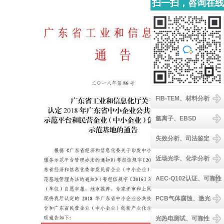
扫一扫，咨询在线
客服
FIB-TEM、材料分析
氩离子、EBSD
失效分析、司法鉴定
近场光学、化学分析
AEC-Q102认证、可靠性
PCB气体腐蚀、激光
光热电测试、可靠性