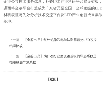
企业公共技术服务体系，补齐LED产业科研平台建设短板，
进而将金鉴平台打造成为广东省乃至全国、全球顶级的LED
材料表征与失效分析技术交流平台及LED产业创新成果集散
基地。
上一篇：
【金鉴出品】红外热像和电学法测得蓝光LED芯片
结温比较
下一篇：
【金鉴出品】为什么行业里说铝基板的导热系数是
指绝缘层导热系数
【返回】